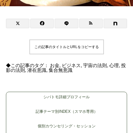
この記事のタイトルとURLをコピーする
◆この記事のタグ：
お金
,
ビジネス
,
宇宙の法則
,
心理
,
投
影の法則
,
潜在意識
,
集合無意識
シバトモ詳細プロフィール
記事テーマ別INDEX（スマホ専用）
個別カウンセリング・セッション