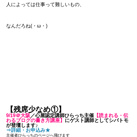
人によっては仕事って難しいもの、
なんだろね(・ω・)
【残席少なめ①】
9/19＠大阪
／心屋認定講師ひらっち主催
【読まれる・伝
わるブログの書き方講座】
にゲスト講師としてシバトモ
が登壇します♪
⇒詳細・お申込み★
主催者ひらっちのページへ飛びます