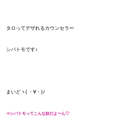
タロってデザれるカウンセラー
シバトモです♪
まいどヽ( ・∀・)ﾉ
⇒シバトモってこんな奴だよーん♡