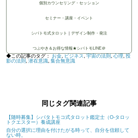
個別カウンセリング・セッション
セミナー・講座・イベント
シバトモ式タロット
｜
デザイン制作・発注
つぶやき＆お得な情報★シバトモLINE＠
◆この記事のタグ：
お金
,
ビジネス
,
宇宙の法則
,
心理
,
投
影の法則
,
潜在意識
,
集合無意識
同じタグ関連記事
【随時募集】シバタトモコ式タロット鑑定士（O-タロッ
トクエスター）養成講座
自分の選択に理由を付けたがる時って、自分を信頼して
ない時。