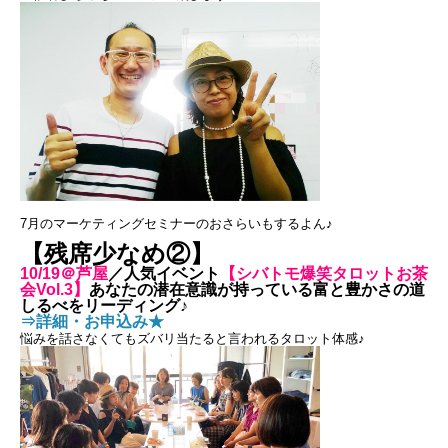
7月のマーケティングセミナーのおさらいもするよん♪
【残席少なめ②】
10/19＠芦屋
／人気イベント
【シバトモ爆笑タロットお茶
会Vol.3】
あなたの潜在意識が持っている富と豊かさの道
しるべをリーディング♪
⇒詳細・お申込み★
悩みを話さなくてもズバリ当たると言われるタロット体感♪