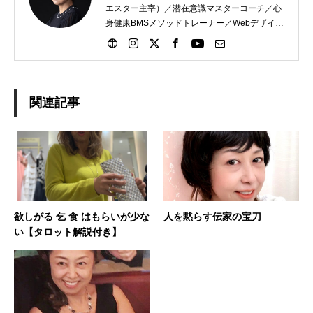
エスター主宰）／潜在意識マスターコーチ／心
身健康BMSメソッドトレーナー／Webデザイナ
ー （元心理カウンセラー）
関連記事
欲しがる 乞 食 はもらいが少な
人を黙らす伝家の宝刀
い【タロット解説付き】
SHARE
INSTA
YOUTUBE
総合案内
オンサロ