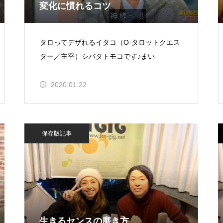
変化に慣れるコツ
タロってデザれるイタコ（O-タロットクエス
ター／主宰）シバタトモコです♪まい
2020.01.22
保存版記事
生きるセンスの磨き方