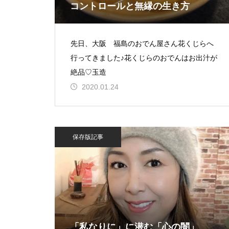
コントロールと無縁の生き方
先日、大阪 福島のおでん屋さん花くじらへ
行ってきました♪花くじらのおでんはお出汁が
絶品♡玉造
2020.01.24
保存版記事
「私なりに」に潜む「心の闇」