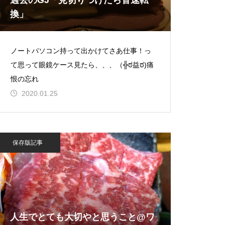
過去のGJ「見切りつけたら音速転
換」
ノートパソコン持って出かけてさあ仕事！っ
て思って眼鏡ケース見たら、、、（╬ಠ益ಠ)痛
恨の忘れ
2020.01.25
保存版記事
人生でとても大切やと思うこと@ワ