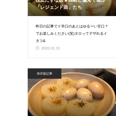
役立たずな話★独断と偏見で選ぶ
「レジェンド曲」たち
昨日の記事でド辛口のあとはゆるーい甘口？
でお楽しみください(笑)タロってデザれるイ
タコ&
2020.01.31
保存版記事