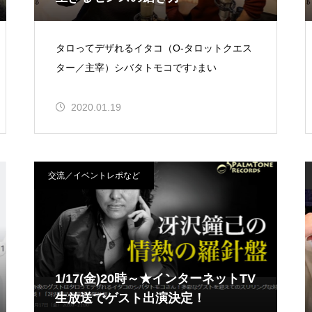
タロってデザれるイタコ（O-タロットクエス
ター／主宰）シバタトモコです♪まい
2020.01.19
交流／イベントレポなど
1/17(金)20時～★インターネットTV
生放送でゲスト出演決定！