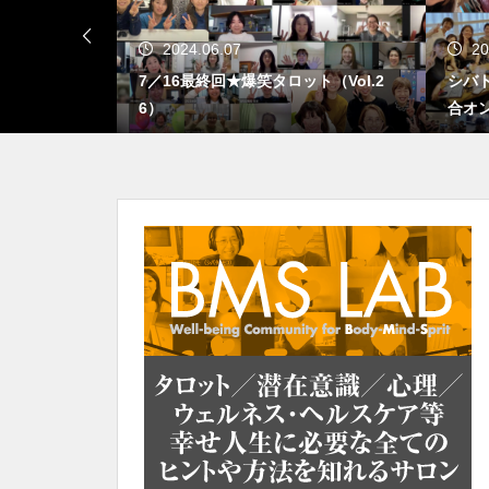
2024.06.07
20
定法が身につき
7／16最終回★爆笑タロット（Vol.2
シバ
式タロット教
6）
合オン
分を大事にする
根性座った幼なじみ