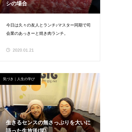
シの場合
今日は久々の友人とランチ♪マスター同期で司
会業のあっきーと焼き肉ランチ。
2020.01.21
気づき｜人生の学び
生きるセンスの無さっぷりを大いに
語った生放送(笑)