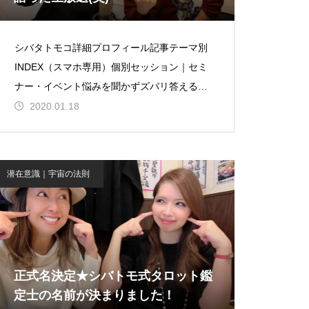
シバタトモコ詳細プロフィール記事テーマ別
INDEX（スマホ専用）個別セッション｜セミ
ナー・イベント悩みを聞かずズバリ答えるシ
バタトモコ式タロットデザイン制作・発注つ
2020.01.18
ぶやき＆
潜在意識｜宇宙の法則
正式名決定★シバトモ式タロット鑑
定士の名前が決まりました！