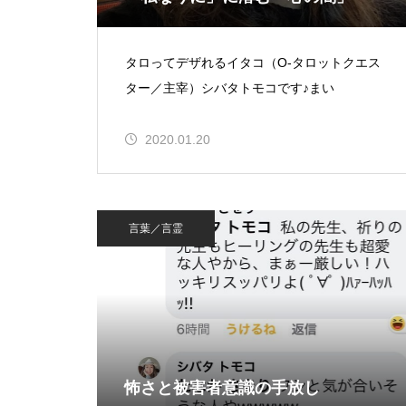
タロってデザれるイタコ（O-タロットクエス
ター／主宰）シバタトモコです♪まい
2020.01.20
言葉／言霊
怖さと被害者意識の手放し