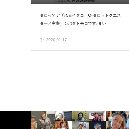
タロってデザれるイタコ（O-タロットクエス
ター／主宰）シバタトモコです♪まい
2020.01.17