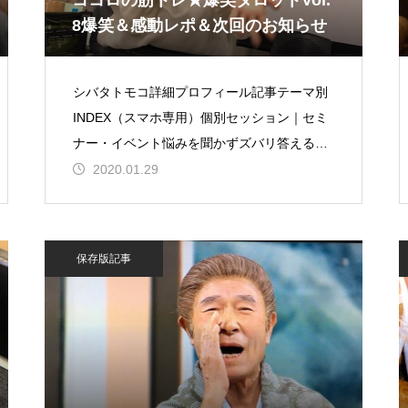
ココロの筋トレ★爆笑タロットVol.
8爆笑＆感動レポ＆次回のお知らせ
シバタトモコ詳細プロフィール記事テーマ別
INDEX（スマホ専用）個別セッション｜セミ
ナー・イベント悩みを聞かずズバリ答えるシ
バタトモコ式タロットデザイン制作・発注つ
2020.01.29
ぶやき＆
保存版記事