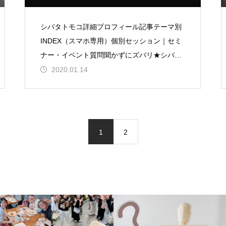
シバタトモコ詳細プロフィール記事テーマ別
INDEX（スマホ専用）個別セッション｜セミ
ナー・イベント質問聞かずにズバリ★シバタ
トモコ式タロットデザイン制作・発注つぶや
2020.01.14
き＆お得な情報★シバトモLINE&n
1
2