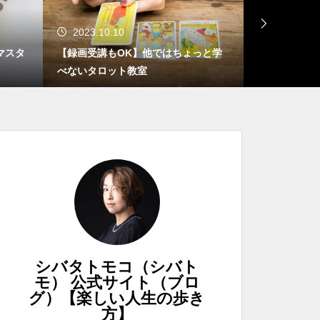
2023.10.10
2023.06.
マスタ
【録画受講もOK】他ではちょっと学
体調不良から
べないタロット教室
って思うこと
寒＆筋肉痛ツアー＠ポロサツ6泊7日
我が母ヤスーコ
シバタトモコ（シバト
モ） 公式サイト（ブロ
グ）【楽しい人生の歩き
方】