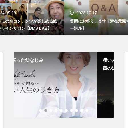
24.05.29
2023.10.17
トモの全コンテンツが楽しめる総
質問にお答えします【潜在意識
ラインサロン【BMS LAB】
ー講座】
凄い人になる・大きな幸せを掴むために宇
極
宙の法則や心屋があるのではない