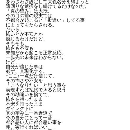
をわざわざ設定して大義名分を得ようと
遠回りな選択をし続けてるだけなのだ。
「真の望み」は大抵、
今の目の前の現実では
不都合が起こると「勘違い」してる事
によってもたらされる。
だから、
怖いとか不安とか
感じるわけだけど、
そもそも、
怖さも不安も
未知だから起こる正常反応。
一歩先の未来はわからない。
けど、
自分が信じた事は
必ず、具現化する。
↑ここ↑一点だけ信じて、
その怖さや不安を
「こうなりたい」と思う事を
実現すれば払拭できると思う
その勘違いを捨てて、
怖さを持ったまま
不安を持ったまま
ダイレクトに
真の望みに一番近道で
今の自分にとって一番
都合悪い人に都合悪い事を
即、実行すればいい。