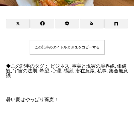
この記事のタイトルとURLをコピーする
◆この記事のタグ：
ビジネス
,
事実と現実の境界線
,
価値
観
,
宇宙の法則
,
希望
,
心理
,
感謝
,
潜在意識
,
私事
,
集合無意
識
暑い夏はやっぱり蕎麦！