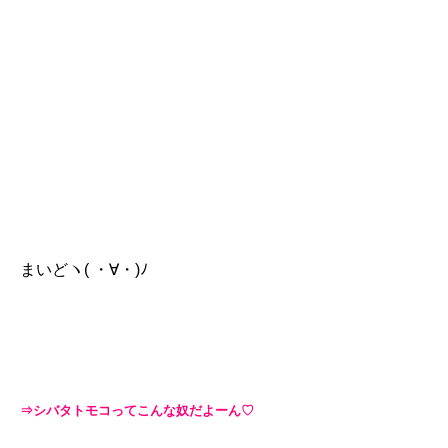
まいどヽ( ・∀・)ﾉ
⇒シバタトモコってこんな奴だよーん♡