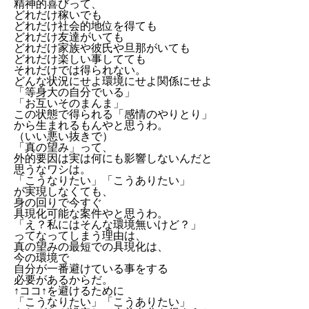
精神的喜びって、
どれだけ稼いでも
どれだけ社会的地位を得ても
どれだけ友達がいても
どれだけ家族や彼氏や旦那がいても
どれだけ楽しい事してても
それだけでは得られない。
どんな状況にせよ環境にせよ関係にせよ
「等身大の自分でいる」
「お互いそのまんま」
この状態で得られる「感情のやりとり」
から生まれるもんやと思うわ。
（いい悪い抜きで）
「真の望み」って、
外的要因は実は何にも影響しないんだと
思うなワシは。
「こうなりたい」「こうありたい」
が実現しなくても、
身の回りで今すぐ
具現化可能な案件やと思うわ。
「え？私にはそんな環境無いけど？」
ってなってしまう理由は、
真の望みの最短での具現化は、
今の環境で
自分が一番避けている事をする
必要があるからだ。
↑ココ↑を避けるために
「こうなりたい」「こうありたい」