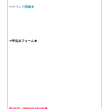
⇒イベント詳細★
⇒申込みフォーム★
④10/23・WAKUGAKU主催