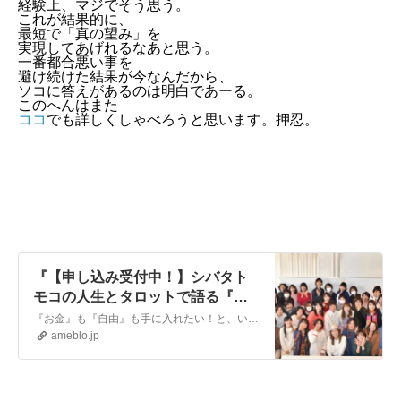
経験上、マジでそう思う。
これが結果的に、
最短で「真の望み」を
実現してあげれるなあと思う。
一番都合悪い事を
避け続けた結果が今なんだから、
ソコに答えがあるのは明白であーる。
このへんはまた
ココ
でも詳しくしゃべろうと思います。押忍。
『【申し込み受付中！】シバタト
モコの人生とタロットで語る『お
金』と『自由』の極意！』
『お金』も『自由』も手に入れたい！と、いう方必見！！！※しかも爆笑つき笑笑みなさんこんにちは！おとなのわくわく倶楽部ワクワク発信基地☆ＷＡＫUGAKUの園長さ…
ameblo.jp