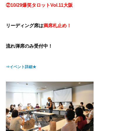
②10/29爆笑タロットVol.11大阪
リーディング席は
満席札止め！
流れ弾席のみ受付中！
⇒イベント詳細★
SHARE
INSTA
YOUTUBE
総合案内
オンサロ