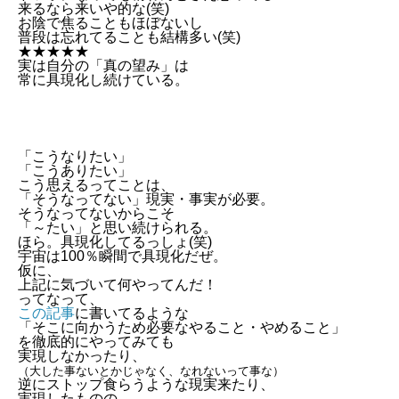
来るなら来いや的な(笑)
お陰で焦ることもほぼないし
普段は忘れてることも結構多い(笑)
★★★★★
実は自分の「真の望み」は
常に具現化し続けている。
「こうなりたい」
「こうありたい」
こう思えるってことは、
「そうなってない」現実・事実が必要。
そうなってないからこそ
「～たい」と思い続けられる。
ほら。具現化してるっしょ(笑)
宇宙は100％瞬間で具現化だぜ。
仮に、
上記に気づいて何やってんだ！
ってなって、
この記事
に書いてるような
「そこに向かうため必要なやること・やめること」
を徹底的にやってみても
実現しなかったり、
（大した事ないとかじゃなく、なれないって事な）
逆にストップ食らうような現実来たり、
実現したものの、