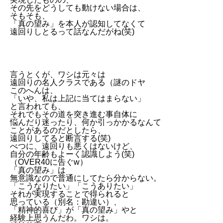
その先をどうしても動けない場合は、
そもそも、
「真の望み」を本人が認知してなくて
遠回りしとるって話なんだがね(笑)
言うとくが、ワシは元々は
遠回りの名人クラスである（謎のドヤ
このへんは、
「いや、私は上記に当てはまらない」
と言われても、
それでもその道を突き進む事自体に
悩んだり迷ったり、何か引っかかるなんて
ことがあるのだとしたら、
遠回りしてると断言する(笑)
べつに、遠回りも悪くはないけど、
自分の年齢もよーく認識しよう(笑)
（OVER40に告ぐw）
「真の望み」は
無意識なので普通にしてたら分からない。
「こうなりたい」「こうありたい」
それが実現することで得られると
思っている（別名：勘違い）、
「精神的喜び」が「真の望み」やと
経験上思うんだわ。ワシは。