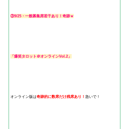
③9/25・一般募集席若干あり！奇跡ｗ
「爆笑タロット＠オンラインVol.2」
オンライン版は
奇跡的に数席だけ残席あり！
急いで！