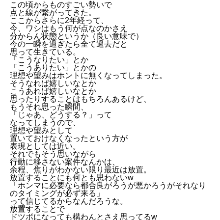
この頃からものすごい勢いで
点と線が繋がってきた。
ここからさらに2年経って、
今、ワシはもう何が点なのかさえ
分からん状態というか（良い意味で）
今の一瞬を過ぎたら全て過去だと
思って生きている。
「こうなりたい」とか
「こうありたい」とかの
理想や望みはホントに無くなってしまった。
そうなれば嬉しいなとか
こうあれば嬉しいなとか
思ったりすることはもちろんあるけど、
もうそれ思った瞬間、
「じゃあ、どうする？」って
なってしまうので、
理想や望みとして
置いておけなくなったという方が
表現としては近い。
それでもそう思いながら
行動に移さない案件なんかは、
余程、焦りがわかない限り最近は放置。
放置することにも何とも思わないw
「ホンマに必要なら都合良がろうが悪かろうがそれなり
のタイミングが必ず来る」
って信じてるからなんだろうな。
放置することで
ドツボになっても構わんとさえ思ってるw