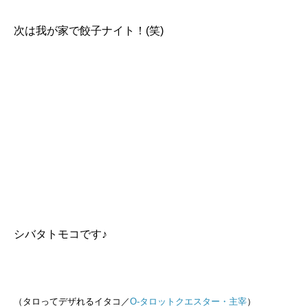
次は我が家で餃子ナイト！(笑)
シバタトモコです♪
（タロってデザれるイタコ／
O-タロットクエスター・主宰
）