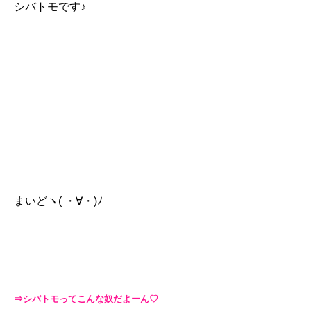
シバトモです♪
まいどヽ( ・∀・)ﾉ
⇒シバトモってこんな奴だよーん♡