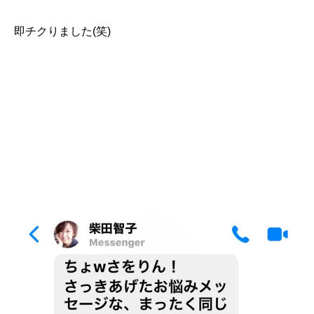
即チクりました(笑)
SHARE
INSTA
YOUTUBE
総合案内
オンサロ