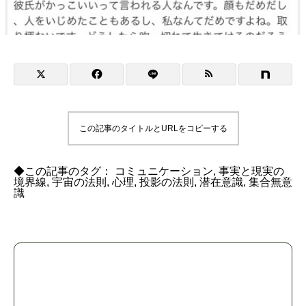
この記事のタイトルとURLをコピーする
◆この記事のタグ：
コミュニケーション
,
事実と現実の
境界線
,
宇宙の法則
,
心理
,
投影の法則
,
潜在意識
,
集合無意
識