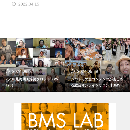
2022.04.15
2024.06.07
2024.05.29
7／16最終回★爆笑タロット（Vo
シバトモの全コンテンツが楽しめ
l.26）
る総合オンラインサロン【BMS L
AB】