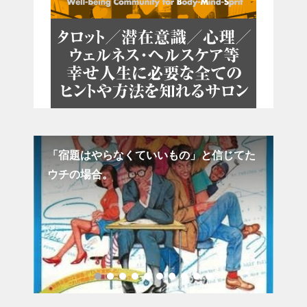
笑＆
「宿題はやらなくていいもの」と信じてた
それ
ウチの場合。