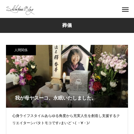
葬儀
人間関係
我が母ヤスーコ、永眠いたしました。
心身ライフスタイルあらゆる角度から充実人生を創造し支援するク
リエイターシバタトモコです♪まいどヽ( ・∀・)ﾉ